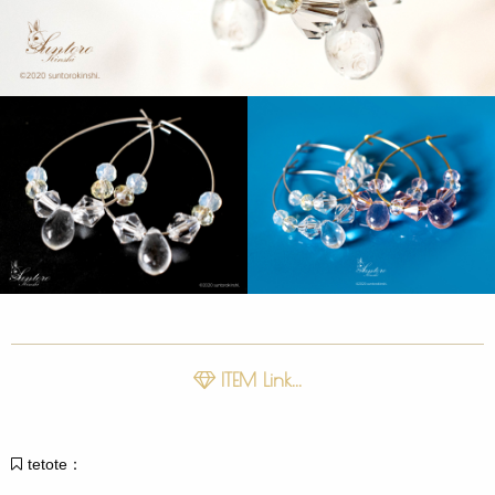
ITEM Link...
tetote：