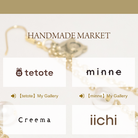
【tetote】My Gallery
【minne】My Gallery