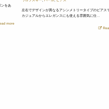
ワロフスキー
,
パール
,
ピアス
ボンをあ
左右でデザインが異なるアシンメトリータイプのピアスで
カジュアルからエレガンスにも使える雰囲気に仕…
ead more
Rea