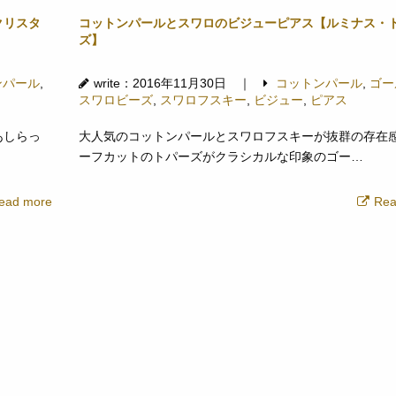
クリスタ
コットンパールとスワロのビジューピアス【ルミナス・
ズ】
ンパール
,
write：2016年11月30日 ｜
コットンパール
,
ゴー
スワロビーズ
,
スワロフスキー
,
ビジュー
,
ピアス
あしらっ
大人気のコットンパールとスワロフスキーが抜群の存在感
ーフカットのトパーズがクラシカルな印象のゴー…
ead more
Rea