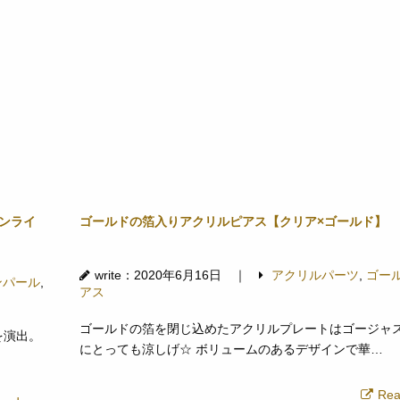
ンライ
ゴールドの箔入りアクリルピアス【クリア×ゴールド】
write：2020年6月16日 ｜
アクリルパーツ
,
ゴー
ンパール
,
アス
ゴールドの箔を閉じ込めたアクリルプレートはゴージャ
を演出。
にとっても涼しげ☆ ボリュームのあるデザインで華…
Rea