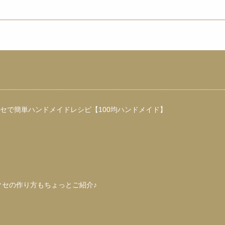
« Prev
1
2
3
4
Next »
クセで簡単ハンドメイドレシピ【100均ハンドメイド】
クセの作り方もちょっとご紹介♪