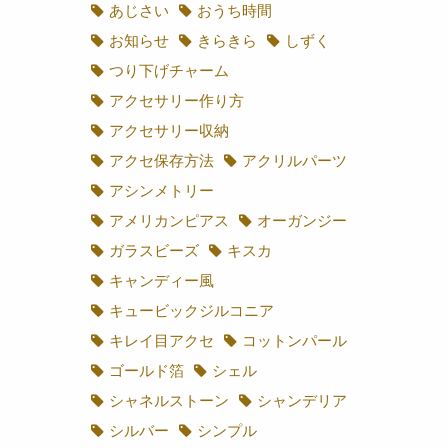
3WAY
Tピン
UVレジン
あじさい
おうち時間
お知らせ
きらきら
しずく
つり下げチャーム
アクセサリー作り方
アクセサリー収納
アクセ保存方法
アクリルパーツ
アシンメトリー
アメリカンピアス
オーガンジー
ガラスビーズ
キスカ
キャンディー風
キュービックジルコニア
キレイ目アクセ
コットンパール
ゴールド箔
シェル