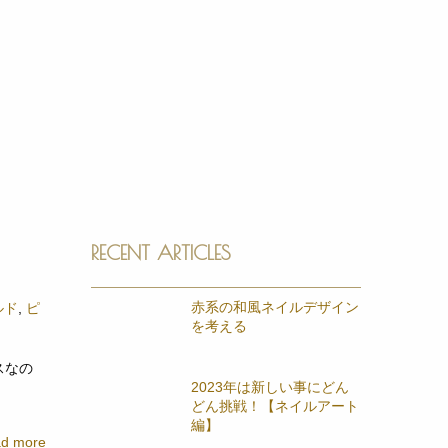
RECENT ARTICLES
赤系の和風ネイルデザイン
ルド
,
ピ
を考える
スなの
2023年は新しい事にどん
どん挑戦！【ネイルアート
編】
d more