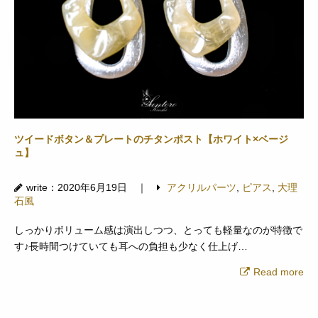
ツイードボタン＆プレートのチタンポスト【ホワイト×ベージ
ュ】
write：2020年6月19日 ｜
アクリルパーツ
,
ピアス
,
大理
石風
しっかりボリューム感は演出しつつ、とっても軽量なのが特徴で
す♪長時間つけていても耳への負担も少なく仕上げ…
Read more