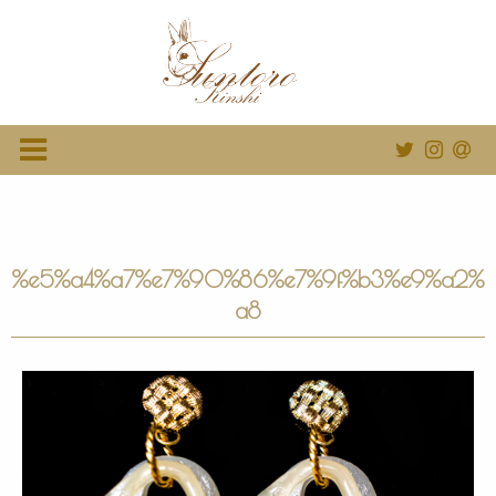
%e5%a4%a7%e7%90%86%e7%9f%b3%e9%a2%
a8